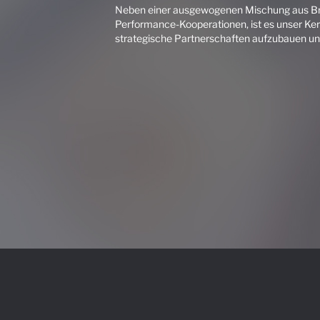
Neben einer ausgewogenen Mischung aus Br
Performance-Kooperationen, ist es unser Ker
strategische Partnerschaften aufzubauen und