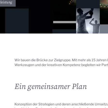
leistung
Wir bauen die Brücke zur Zielgruppe. Mit mehr als 15 Jahre
Werkzeugen und der kreativen Kompetenz begleiten wir Part
Ein gemeinsamer Plan
Konzeption der Strategien und deren anschließende Umsetzun