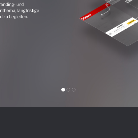
anding- und
nthema, langfristige
 zu begleiten.