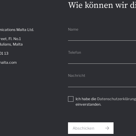
Wie können wir di
Name
ications Malta Ltd.
reet, Fl. No.1
Julians, Malta
Telefon
01 13
malta.com
Nachricht
Ich habe die
Datenschutzerklärung
einverstanden.
Abschicken